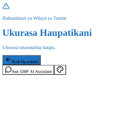
Halmashauri ya Wilaya ya Tarime
Ukurasa Haupatikani
Ukurasa unaoutafuta haupo.
Rudi Nyumbani
Ask GWF AI Assistant